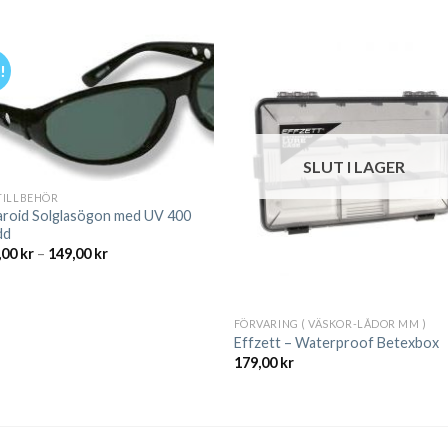
!
SLUT I LAGER
TILLBEHÖR
aroid Solglasögon med UV 400
dd
Prisintervall:
,00
kr
–
149,00
kr
119,00 kr
till
149,00 kr
FÖRVARING ( VÄSKOR-LÅDOR MM )
Effzett – Waterproof Betexbox
179,00
kr