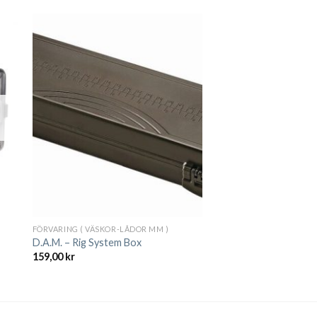
FÖRVARING ( VÄSKOR-LÅDOR MM )
D.A.M. – Rig System Box
159,00
kr