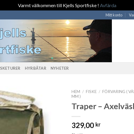
Varmt välkommen till Kjells Sportfiske !
Avfärda
Mitt konto
Va
ISKETURER
HYRBÅTAR
NYHETER
HEM
/
FISKE
/
FÖRVARING ( V
MM )
Traper – Axelväs
329,00
kr