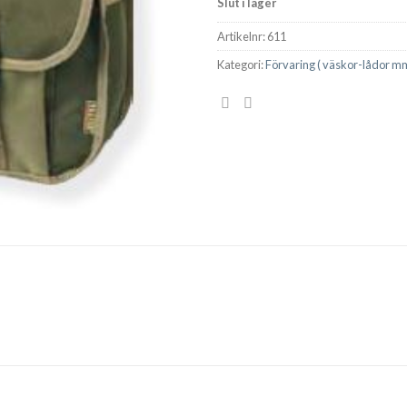
Slut i lager
Artikelnr:
611
Kategori:
Förvaring ( väskor-lådor mm