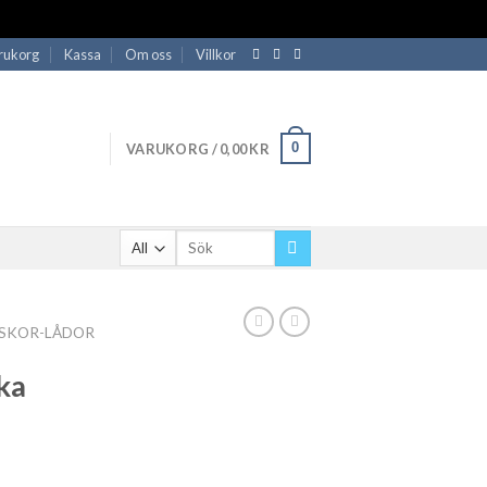
rukorg
Kassa
Om oss
Villkor
0
VARUKORG /
0,00
KR
Sök
efter:
ÄSKOR-LÅDOR
ka