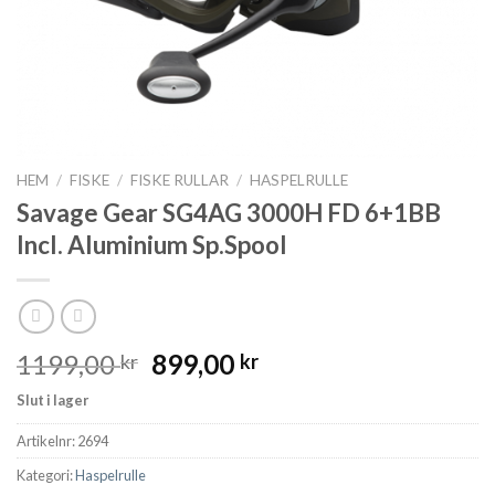
HEM
/
FISKE
/
FISKE RULLAR
/
HASPELRULLE
Savage Gear SG4AG 3000H FD 6+1BB
Incl. Aluminium Sp.Spool
Det
Det
1199,00
899,00
kr
kr
ursprungliga
nuvarande
Slut i lager
priset
priset
var:
är:
Artikelnr:
2694
1199,00 kr.
899,00 kr.
Kategori:
Haspelrulle