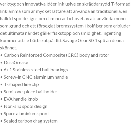
verktyg och innovativa idéer, inklusive en skräddarsydd T-formad
linklämma som är mycket lättare att använda än traditionella, en
halkfri spoldesign som eliminerar behovet av att använda mono
som grund och ett förseglat bromssystem i kolfiber som erbjuder
det ultimata när det gäller fiskstopp och smidighet. Ingenting
kommer att se bättre ut på ditt Savage Gear SG4 spö än denna
skönhet.
• Carbon Reinforced Composite (CRC) body and rotor
• DuraGrease
• 6+1 Stainless steel ball bearings
• Screw-in CNC aluminium handle
• T-shaped line clip
• Semi-one-piece bail holder
• EVA handle knob
• Non-slip spool design
• Spare aluminium spool
• Sealed carbon drag system