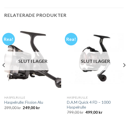
RELATERADE PRODUKTER
Rea!
Rea!
SLUT I LAGER
SLUT I LAGER
HASPELRULLE
HASPELRULLE
D.A.M Quick 4 FD – 1000
Haspelrulle: Fission Alu
Haspelrulle
Det
Det
399,00
kr
249,00
kr
ursprungliga
nuvarande
Det
Det
799,00
kr
499,00
kr
priset
priset
ursprungliga
nuvarande
var:
är:
priset
priset
399,00 kr.
249,00 kr.
var:
är:
799,00 kr.
499,00 kr.