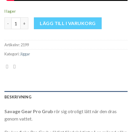
I lager
Savage Gear Pro Grub 6,5 cm 2 g mängd
LÄGG TILL I VARUKORG
Artikelnr:
2199
Kategori:
Jiggar
BESKRIVNING
Savage Gear Pro Grub
rör sig otroligt lätt när den dras
genom vattet.