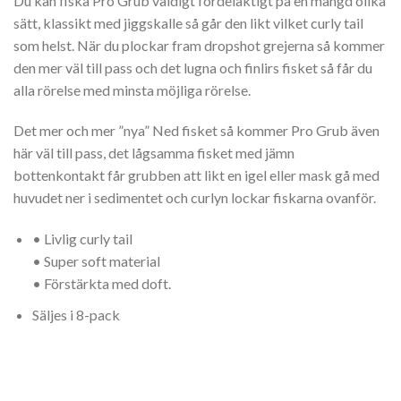
Du kan fiska Pro Grub väldigt fördelaktigt på en mängd olika
sätt, klassikt med jiggskalle så går den likt vilket curly tail
som helst. När du plockar fram dropshot grejerna så kommer
den mer väl till pass och det lugna och finlirs fisket så får du
alla rörelse med minsta möjliga rörelse.
Det mer och mer ”nya” Ned fisket så kommer Pro Grub även
här väl till pass, det lågsamma fisket med jämn
bottenkontakt får grubben att likt en igel eller mask gå med
huvudet ner i sedimentet och curlyn lockar fiskarna ovanför.
• Livlig curly tail
• Super soft material
• Förstärkta med doft.
Säljes i 8-pack