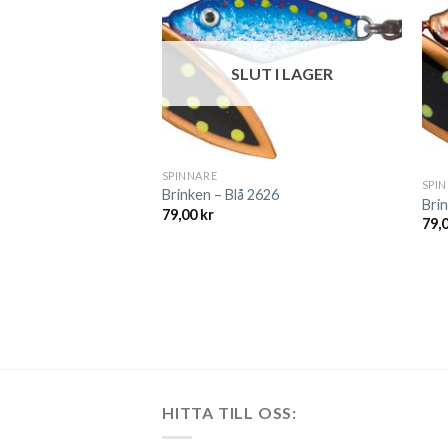
SLUT I LAGER
T I LAGER
SPINNARE
SPI
Brinken – Blå 2626
Bri
79,00
kr
79,
Shad XH 50mm
HITTA TILL OSS: