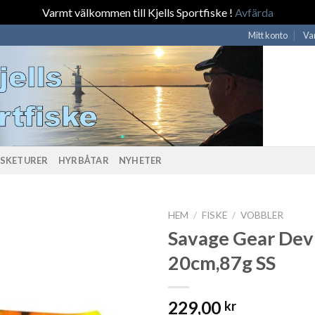
Varmt välkommen till Kjells Sportfiske !
Avfärda
Mitt konto
Va
ISKETURER
HYRBÅTAR
NYHETER
HEM
/
FISKE
/
VOBBLER
Savage Gear Devi
20cm,87g SS
229,00
kr