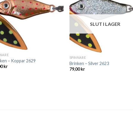
SLUT I LAGER
NNARE
SPINNARE
nken – Koppar 2629
Brinken – Silver 2623
00
kr
79,00
kr