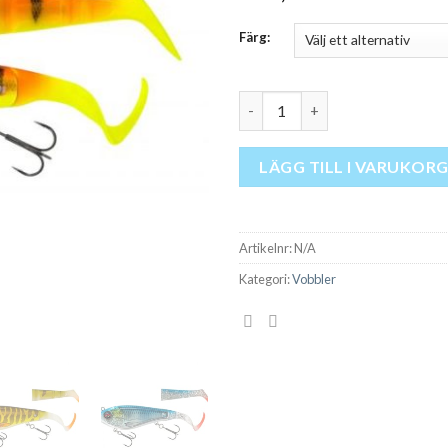
Färg:
Savage Gear Deviator Tail 20c
LÄGG TILL I VARUKOR
Artikelnr:
N/A
Kategori:
Vobbler