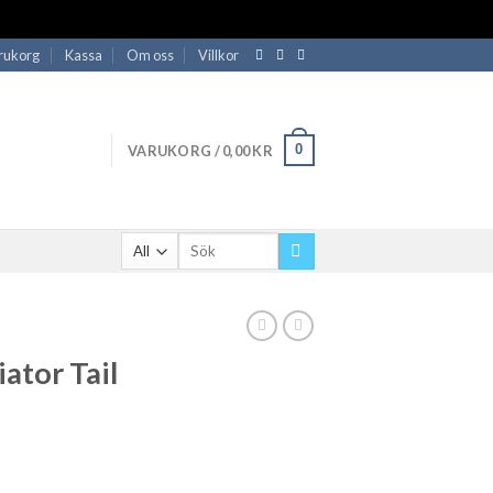
rukorg
Kassa
Om oss
Villkor
0
VARUKORG /
0,00
KR
Sök
efter:
ator Tail