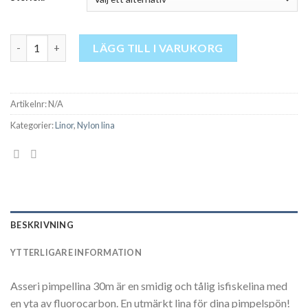
ASSERI ICE LINE RED 30M mängd
LÄGG TILL I VARUKORG
Artikelnr:
N/A
Kategorier:
Linor
,
Nylon lina
BESKRIVNING
YTTERLIGARE INFORMATION
Asseri pimpellina 30m är en smidig och tålig isfiskelina med
en yta av fluorocarbon. En utmärkt lina för dina pimpelspön!